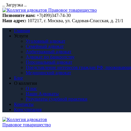
.. Загрузка ..
Позвоните нам:
+7(499)347-74-30
Наш адрес:
107217, г. Москва, ул. Садовая-Спасcкая, д. 21/1
Главная
Услуги
Уголовный адвокат
Семейный адвокат
Арбитражный адвокат
Адвокат по банкротству
Персональный адвокат
Представление интересов граждан РФ, проживающ
Медицинский адвокат
Блог
О коллегии
О нас
Наши Адвокаты
Результаты судебной практики
Контакты
Консультация